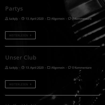
Partys
Beitrags-
Beitrag
Beitrags-
Beitrags-
luckyly
13. April 2020
Allgemein
0 Kommentare
Autor:
veröffentlicht:
Kategorie:
Kommentare:
Partys
WEITERLESEN
Unser Club
Beitrags-
Beitrag
Beitrags-
Beitrags-
luckyly
13. April 2020
Allgemein
0 Kommentare
Autor:
veröffentlicht:
Kategorie:
Kommentare:
Unser
WEITERLESEN
Club